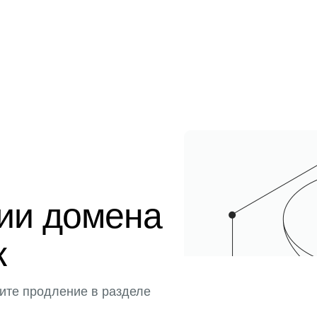
ции домена
к
ите продление в разделе